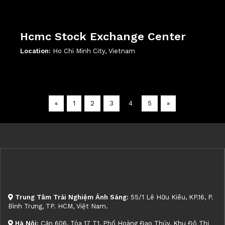
Hcmc Stock Exchange Center
Location:
Ho Chi Minh City, Vietnam
';
«
1
2
3
4
5
»
Trung Tâm Trải Nghiệm Ánh Sáng:
55/1 Lê Hữu Kiều, KP.16, P.
Bình Trưng, TP. HCM, Việt Nam.
Hà Nội:
Căn 606, Tòa 17 T1, Phố Hoàng Đạo Thúy, Khu Đô Thị