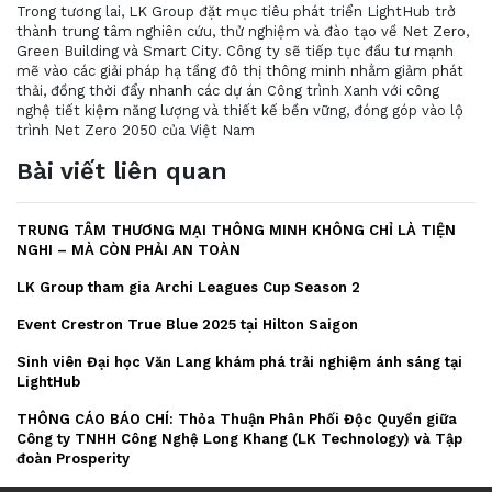
Trong tương lai, LK Group đặt mục tiêu phát triển LightHub trở
thành trung tâm nghiên cứu, thử nghiệm và đào tạo về Net Zero,
Green Building và Smart City. Công ty sẽ tiếp tục đầu tư mạnh
mẽ vào các giải pháp hạ tầng đô thị thông minh nhằm giảm phát
thải, đồng thời đẩy nhanh các dự án Công trình Xanh với công
nghệ tiết kiệm năng lượng và thiết kế bền vững, đóng góp vào lộ
trình Net Zero 2050 của Việt Nam
Bài viết liên quan
TRUNG TÂM THƯƠNG MẠI THÔNG MINH KHÔNG CHỈ LÀ TIỆN
NGHI – MÀ CÒN PHẢI AN TOÀN
LK Group tham gia Archi Leagues Cup Season 2
Event Crestron True Blue 2025 tại Hilton Saigon
Sinh viên Đại học Văn Lang khám phá trải nghiệm ánh sáng tại
LightHub
THÔNG CÁO BÁO CHÍ: Thỏa Thuận Phân Phối Độc Quyền giữa
Công ty TNHH Công Nghệ Long Khang (LK Technology) và Tập
đoàn Prosperity