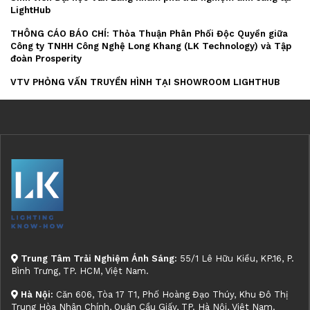
LightHub
THÔNG CÁO BÁO CHÍ: Thỏa Thuận Phân Phối Độc Quyền giữa
Công ty TNHH Công Nghệ Long Khang (LK Technology) và Tập
đoàn Prosperity
VTV PHỎNG VẤN TRUYỀN HÌNH TẠI SHOWROOM LIGHTHUB
Trung Tâm Trải Nghiệm Ánh Sáng:
55/1 Lê Hữu Kiều, KP.16, P.
Bình Trưng, TP. HCM, Việt Nam.
Hà Nội:
Căn 606, Tòa 17 T1, Phố Hoàng Đạo Thúy, Khu Đô Thị
Trung Hòa Nhân Chính, Quận Cầu Giấy, TP. Hà Nội, Việt Nam.