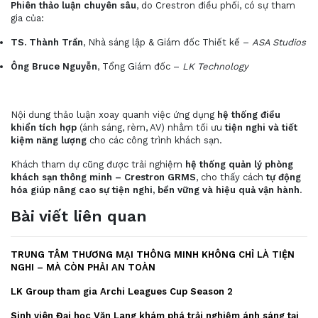
Phiên thảo luận chuyên sâu
, do Crestron điều phối, có sự tham
gia của:
TS. Thành Trần
, Nhà sáng lập & Giám đốc Thiết kế –
ASA Studios
Ông Bruce Nguyễn
, Tổng Giám đốc –
LK Technology
Nội dung thảo luận xoay quanh việc ứng dụng
hệ thống điều
khiển tích hợp
(ánh sáng, rèm, AV) nhằm tối ưu
tiện nghi và tiết
kiệm năng lượng
cho các công trình khách sạn.
Khách tham dự cũng được trải nghiệm
hệ thống quản lý phòng
khách sạn thông minh – Crestron GRMS
, cho thấy cách
tự động
hóa giúp nâng cao sự tiện nghi, bền vững và hiệu quả vận hành
.
Bài viết liên quan
TRUNG TÂM THƯƠNG MẠI THÔNG MINH KHÔNG CHỈ LÀ TIỆN
NGHI – MÀ CÒN PHẢI AN TOÀN
LK Group tham gia Archi Leagues Cup Season 2
Sinh viên Đại học Văn Lang khám phá trải nghiệm ánh sáng tại