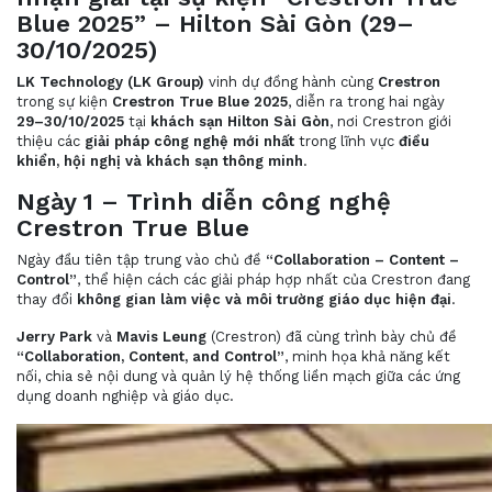
Blue 2025” – Hilton Sài Gòn (29–
30/10/2025)
LK Technology (LK Group)
vinh dự đồng hành cùng
Crestron
trong sự kiện
Crestron True Blue 2025
, diễn ra trong hai ngày
29–30/10/2025
tại
khách sạn Hilton Sài Gòn
, nơi Crestron giới
thiệu các
giải pháp công nghệ mới nhất
trong lĩnh vực
điều
khiển, hội nghị và khách sạn thông minh
.
Ngày 1 – Trình diễn công nghệ
Crestron True Blue
Ngày đầu tiên tập trung vào chủ đề
“Collaboration – Content –
Control”
, thể hiện cách các giải pháp hợp nhất của Crestron đang
thay đổi
không gian làm việc và môi trường giáo dục hiện đại
.
Jerry Park
và
Mavis Leung
(Crestron) đã cùng trình bày chủ đề
“Collaboration, Content, and Control”
, minh họa khả năng kết
nối, chia sẻ nội dung và quản lý hệ thống liền mạch giữa các ứng
dụng doanh nghiệp và giáo dục.