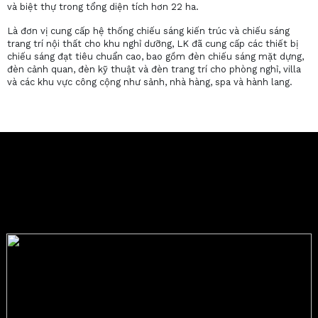
và biệt thự trong tổng diện tích hơn 22 ha.
Là đơn vị cung cấp hệ thống chiếu sáng kiến trúc và chiếu sáng
trang trí nội thất cho khu nghỉ dưỡng, LK đã cung cấp các thiết bị
chiếu sáng đạt tiêu chuẩn cao, bao gồm đèn chiếu sáng mặt dựng,
đèn cảnh quan, đèn kỹ thuật và đèn trang trí cho phòng nghỉ, villa
và các khu vực công cộng như sảnh, nhà hàng, spa và hành lang.