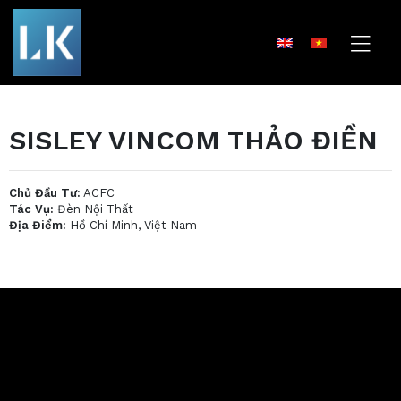
SISLEY VINCOM THẢO ĐIỀN
Chủ Đầu Tư:
ACFC
Tác Vụ:
Đèn Nội Thất
Địa Điểm:
Hồ Chí Minh, Việt Nam