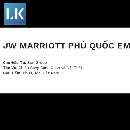
JW MARRIOTT PHÚ QUỐC EM
Chủ Đầu Tư:
Sun Group
Tác Vụ:
Chiếu Sáng Cảnh Quan và Nội Thất
Địa Điểm:
Phú Quốc, Việt Nam