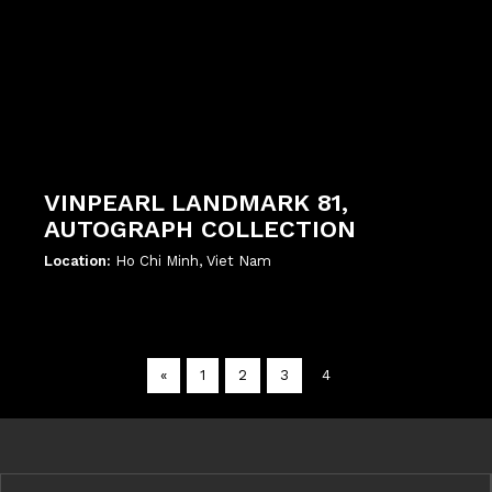
VINPEARL LANDMARK 81,
AUTOGRAPH COLLECTION
Location:
Ho Chi Minh, Viet Nam
';
«
1
2
3
4