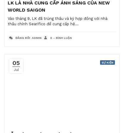
LK LÀ NHÀ CUNG CẤP ÁNH SÁNG CỦA NEW
WORLD SAIGON
Vào tháng 9, LK đã trúng thầu và ký hợp đồng với nhà
thầu chính Searifico để cung cấp hệ...
ĐĂNG BỞI: ADMIN
0 - BÌNH LUẬN
05
SỰ KIỆN
Jul