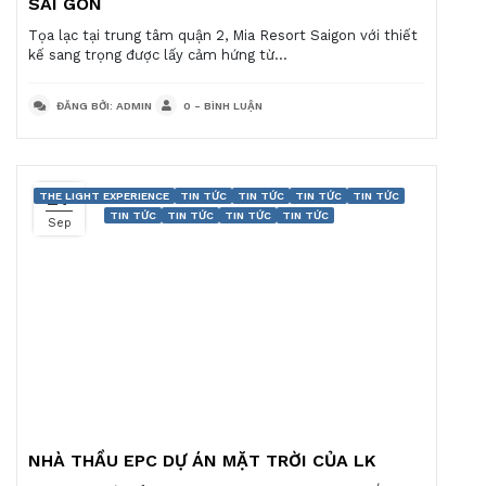
SÀI GÒN
Tọa lạc tại trung tâm quận 2, Mia Resort Saigon với thiết
kế sang trọng được lấy cảm hứng từ...
ĐĂNG BỞI: ADMIN
0 - BÌNH LUẬN
27
THE LIGHT EXPERIENCE
TIN TỨC
TIN TỨC
TIN TỨC
TIN TỨC
TIN TỨC
TIN TỨC
TIN TỨC
TIN TỨC
Sep
NHÀ THẦU EPC DỰ ÁN MẶT TRỜI CỦA LK