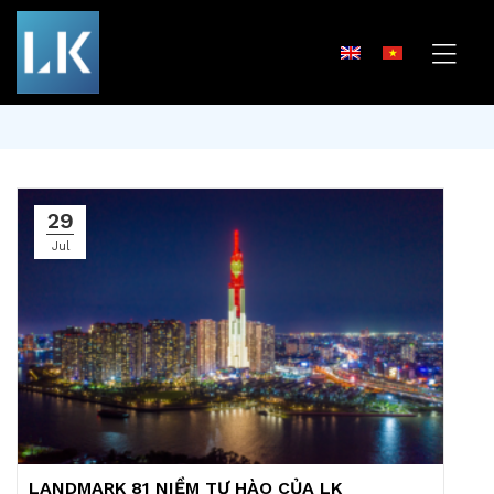
29
Jul
LANDMARK 81 NIỀM TỰ HÀO CỦA LK