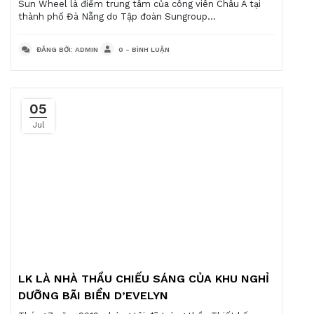
Sun Wheel là điểm trung tâm của công viên Châu Á tại
thành phố Đà Nẵng do Tập đoàn Sungroup...
ĐĂNG BỞI: ADMIN
0 - BÌNH LUẬN
05
Jul
LK LÀ NHÀ THẦU CHIẾU SÁNG CỦA KHU NGHỈ
DƯỠNG BÃI BIỂN D’EVELYN