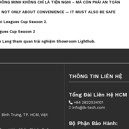
ÔNG MINH KHÔNG CHỈ LÀ TIỆN NGHI – MÀ CÒN PHẢI AN TOÀN
S NOT ONLY ABOUT CONVENIENCE — IT MUST ALSO BE SAFE
hi Leagues Cup Season 2.
agues Cup Season 2
n Lang tham quan trải nghiệm Showroom Lighthub.
THÔNG TIN LIÊN HỆ
Tổng Đài Liên Hệ HCM
+84 2822534101
info@lk-tech.com
. Bình Trưng, TP. HCM, Việt
Bộ Phận Bảo Hành: