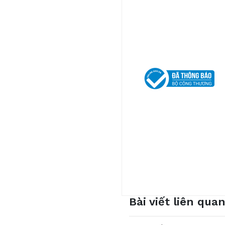
Hà Nội, Việt Nam.
HCM I Hà Nội I Đà Nẵng 
Hãy cho chúng tôi biết ph
Bài viết liên qua