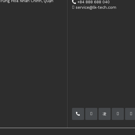
 Trung Hòa Nhân Chính, Quận
+84 888 688 040
service@lk-tech.com