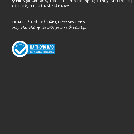
Hà Nội:
Căn 606, Tòa 17 T1, Phố Hoàng Đạo Thúy, Khu Đô Thị
Cầu Giấy, TP. Hà Nội, Việt Nam.
HCM I Hà Nội I Đà Nẵng I Phnom Penh
Hãy cho chúng tôi biết phản hồi của bạn