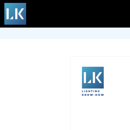
Trung Tâm Trải Nghiệ
Kiều, KP.16, P. Bình Trưng
Hà Nội:
Căn 606, Tòa 17
Khu Đô Thị Trung Hòa Nhâ