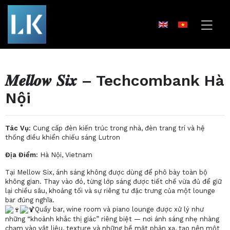
𝑴𝒆𝒍𝒍𝒐𝒘 𝑺𝒊𝒙 – Techcombank Hà
Nội
Tác Vụ:
Cung cấp đèn kiến trúc trong nhà, đèn trang trí và hệ
thống điều khiển chiếu sáng Lutron
Địa Điểm:
Hà Nội, Vietnam
Tại Mellow Six, ánh sáng không được dùng để phô bày toàn bộ
không gian. Thay vào đó, từng lớp sáng được tiết chế vừa đủ để giữ
lại chiều sâu, khoảng tối và sự riêng tư đặc trưng của một lounge
bar đúng nghĩa.
Quầy bar, wine room và piano lounge được xử lý như
những “khoảnh khắc thị giác” riêng biệt — nơi ánh sáng nhẹ nhàng
chạm vào vật liệu, texture và những bề mặt phản xạ, tạo nên một