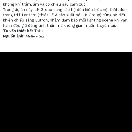
không khí trầm, ấm và có chiều sâu cảm xúc.
Trong dự án này, LK Group cung cấp hệ đèn kiến trúc nội thất, đèn
trang trí i-Lantern (thiết kế & sản xuất bởi LK Group) cùng hệ điều
khiển chiếu sáng Lutron, nhằm đảm bảo mỗi lighting scene khi vận
hành đều giữ đúng tinh thần mà không gian muốn truyền tải.
Tư vấn thiết kế:
Tofu
Nguồn ảnh:
𝑴𝒆𝒍𝒍𝒐𝒘 𝑺𝒊𝒙